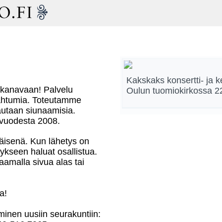
Kakskaks konsertti- ja k
yskanavaan! Palvelu
Oulun tuomiokirkossa 2
pahtumia. Toteutamme
hautaan siunaamisia.
i vuodesta 2008.
mäisenä. Kun lähetys on
ykseen haluat osallistua.
aamalla sivua alas tai
a!
inen uusiin seurakuntiin: