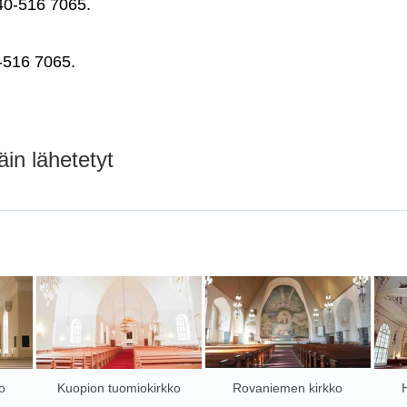
0-516 7065.
516 7065.
in lähetetyt
o
Kuopion tuomiokirkko
Rovaniemen kirkko