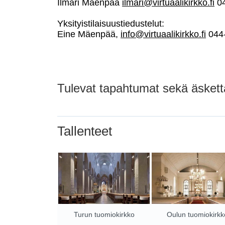
Ilmari Mäenpää
ilmari@virtuaalikirkko.fi
04
Yksityistilaisuustiedustelut:
Eine Mäenpää,
info@virtuaalikirkko.fi
044-
Tulevat tapahtumat sekä äskettä
Tallenteet
Turun tuomiokirkko
Oulun tuomiokirkk