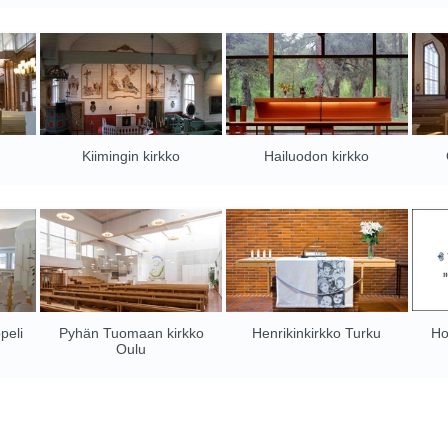
Kiimingin kirkko
Hailuodon kirkko
peli
Pyhän Tuomaan kirkko
Henrikinkirkko Turku
Ho
Oulu