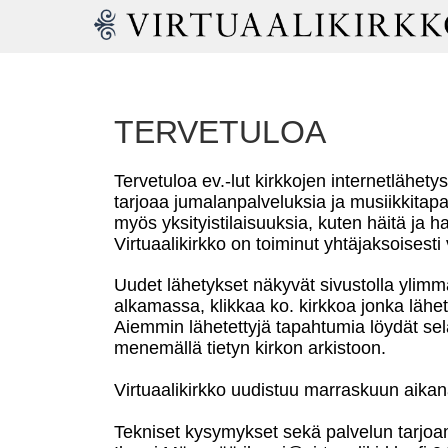
TERVETULOA
Tervetuloa ev.-lut kirkkojen internetlähet
tarjoaa jumalanpalveluksia ja musiikkita
myös yksityistilaisuuksia, kuten häitä ja 
Virtuaalikirkko on toiminut yhtäjaksoisest
Uudet lähetykset näkyvät sivustolla ylim
alkamassa, klikkaa ko. kirkkoa jonka lähet
Aiemmin lähetettyjä tapahtumia löydät sel
menemällä tietyn kirkon arkistoon.
Virtuaalikirkko uudistuu marraskuun aikan
Tekniset kysymykset sekä palvelun tarjoam